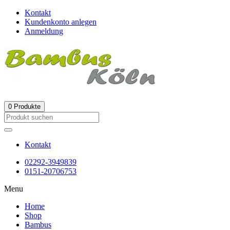
Kontakt
Kundenkonto anlegen
Anmeldung
0
Produkte
Kontakt
02292-3949839
0151-20706753
Menu
Home
Shop
Bambus