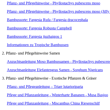
Pflanz- und Pflegehinweise - Phyllostachys pubescens moso
Pflanz- und Pflegehinweise - Phyllostachys pubescens moso (Jiffy
Bambussorte: Fargesia Rufa / Fargesia dracocephala
Bambussorte: Fargesia Robusta Campbell
Bambussorte: Fargesia jiuzhaigou 1
Informationen zu Tropische Bambussen
2. Pflanz- und Pflegehinweise Samen
Anzuchtsanleitung Moso Bambussamen - Phyllostachys pubescens
Anzuchtsanleitung Elefantengras Samen - Sorghum Nigricans
3. Pflanz- und Pflegehinweise - Exotische Pflanzen & Gräser
Pflanz- und Pflegeanleitung – Triarr lutarioriparia
Pflege und Pflanzanleitung - Winterharte Bananen - Musa Basjoo
Pflege und Pflanzanleitung - Miscanthus China Riesenschilf