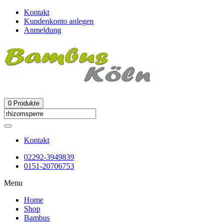
Kontakt
Kundenkonto anlegen
Anmeldung
0
Produkte
Kontakt
02292-3949839
0151-20706753
Menu
Home
Shop
Bambus